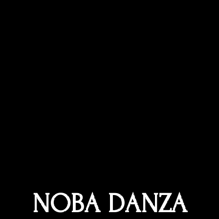
NOBA DANZA